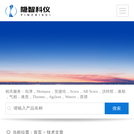
相关服务：
岛津
，
Shimazu
，
安捷伦
，
Sciex
，
AB Sciex
，
沃特世
，
液相
，
气相
，
液质
，
Thermo
，
Agilent
，
Waters
，
质谱
当前位置：
首页
>
技术文章