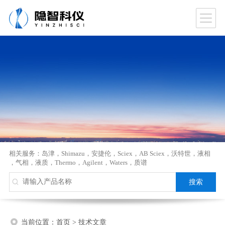
相关服务：
岛津
，
Shimazu
，
安捷伦
，
Sciex
，
AB Sciex
，
沃特世
，
液相
，
气相
，
液质
，
Thermo
，
Agilent
，
Waters
，
质谱
当前位置：
首页
>
技术文章