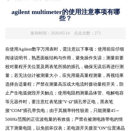
agilent multimeter的使用注意事项有哪
些？
发布时间：2026/05/14
点击次数：273
在使用Agilent数字万用表时，需注意以下事项：使用前应仔细
阅读说明书，熟悉面板结构与作用，避免操作失误；测量前要
校对量程开关位置及两表笔所插的插孔，确保无误后再进行测
量；若无法估计被测量大小，应先用最高量程测量，再视结果
选择合适量程；严禁在测量高压或大电流时拨动量程开关，防
止产生电弧烧毁开关触点；使用电阻档测量晶体管、电解电容
等元器件时，要注意红表笔接"V·Ω"插孔带正电，黑表笔
接"COM"插孔带负电；由于其频率特性较差，只能测量45～
500Hz范围的正弦波电量的有效值；严禁在被测电路带电的情
况下测量电阻，以免损坏仪表；若电源开关拨至"ON"位置液晶