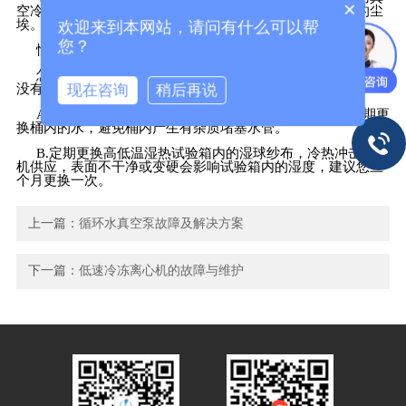
×
空冷却附着在灰尘吸入清洁冷凝器网或使用高压空气喷射的尘
埃。
欢迎来到本网站，请问有什么可以帮
您？
恒温恒湿箱保养
怎样保养环境试验箱是很多用户烦恼的，设备在保养，但是
现在咨询
稍后再说
没有什么效果，仪器无忧网教您如何保养才能事半功倍。
A.
加湿桶内的水请您使用蒸馏水或者矿泉水，还需要定期更
换桶内的水，避免桶内产生有杂质堵塞水管。
B.
定期更换高低温湿热试验箱内的湿球纱布，冷热冲击试验
机供应，表面不干净或变硬会影响试验箱内的湿度，建议您三
个月更换一次。
上一篇：
循环水真空泵故障及解决方案
下一篇：
低速冷冻离心机的故障与维护