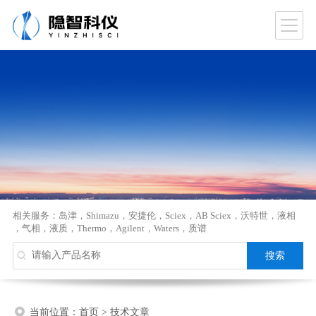
相关服务：
岛津
，
Shimazu
，
安捷伦
，
Sciex
，
AB Sciex
，
沃特世
，
液相
，
气相
，
液质
，
Thermo
，
Agilent
，
Waters
，
质谱
当前位置：
首页
>
技术文章