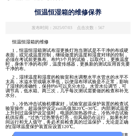
恒温恒湿箱的维修保养
发布时间：2025/07/03
点击次数：567
恒温恒湿箱的维修
1
，恒温恒湿箱测试布湿更换灯泡当测试是不干净的布或硬
表面，或完成温度控制，继续做度的温度和湿度对球的控制，
必须在考试前更换布。布约
3
个月的试验，以取代
1
，更换温度
时，身体干净的布
[
即，温度传感器，更换新的测试应用首先要
干净的布。
2
，湿球温度和湿度的检验室和水调整水平水管水的水平不
太高，水溢水管或吸水率低，以便湿布球试验是不正常，影响
了湿球的准确性，保持约
6
可以充分水位。水管水位调节，可
调节高，低水箱。两三次，几乎每次测试需要做的检查和补充
水分。
3
，冷热冲击试验机哪家好，试验室超温保护装置的检查试
验室操作，超温保护设定
zuil
高值加
20
℃
~30
℃。内部测试温度
上升到过温保护设定值时，电源的加热器停止，冷热冲击试验
机供应商，“过热”过热警告灯亮，但风扇仍在运行，如果长时
间运行和无人值守，务必术前检查真的过温保护，无论是正确
的
[
湿球温度保护装置应设置
120
℃。
4
，清除灰尘试验箱冷凝器冷凝器应每月定期保养，使用真