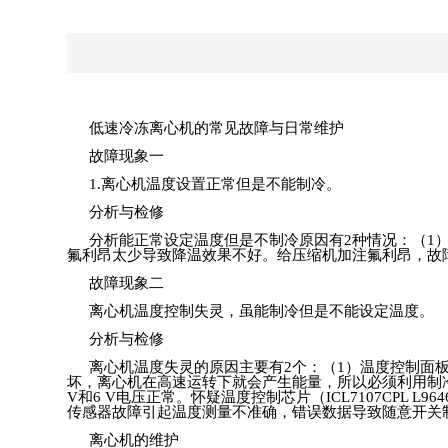
低速冷冻离心机的常见故障与日常维护
故障现象一
1.
离心机温度设置正常但是不能制冷。
分析与检修
分析能正常设定温度但是不制冷原因有
2
种情况：（
1
氟利昂太少导致降温效果不好。给压缩机加注氟利昂，故
故障现象二
离心机温度控制失灵，虽能制冷但是不能设定温度。
分析与检修
离心机温度失灵的原因主要有
2
个：（
1
）温度控制面
坏，离心机在高速运转下就会产生能量，所以必须利用制
V
和
6 V
电压正常。怀疑温度控制芯片（
ICL7107CPL L964
传感器故障引起温度测量不准确，错误数据导致随意开关
离心机的维护