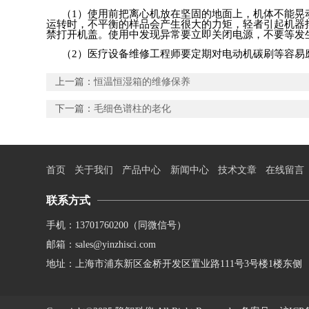
（
1
）使用前把离心机放在坚固的地面上，机体不能晃
运转时，不平衡的样品会产生很大的力矩，轻者引起机器
禁打开机盖。使用中发现异常要立即关闭电源，不要等发
（
2
）医疗设备维修工程师要定期对电动机碳刷等容易
上一篇：
恒温恒湿箱的维修保养
下一篇：
毛细色谱柱的老化
首页
关于我们
产品中心
新闻中心
技术文章
在线留言
联系方式
手机：13701760200（同微信号）
邮箱：sales@yinzhisci.com
地址：上海市浦东新区金桥开发区置业路111号3号楼1楼东侧