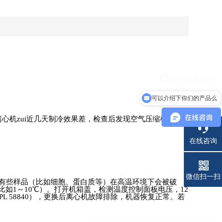
可以介绍下你们的产品么
离心机
zui
近几天制冷效果差，检查后发现空气压缩机内的
在线咨询
电话
微信扫一扫
有些样品（比如细胞、蛋白质等）在高温环境下会被破
比如
1
～
10
℃）。打开机箱盖，检测温度控制面板电压，
12
PL 58840
），更换后离心机故障排除，机器恢复正常。若