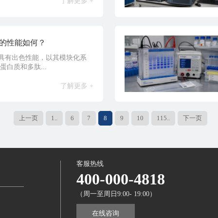
了解更多 +
仪的性能如何？
仪具有出色性能，以其模块化系
白质和多肽...
了解更多 +
上一页
1..
6
7
8
9
10
115..
下一页
客服热线
400-000-4818
（周一至周日9:00- 19:00）
在线咨询