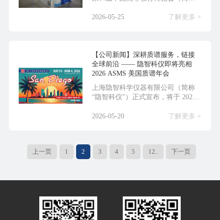
称“高博会...
2026-05-25
了解更多 +
【公司新闻】深耕质谱服务，链接
全球前沿 —— 隐智科仪即将亮相
2026 ASMS 美国质谱年会
上海隐智科学仪器有限公司（简称
“隐智科仪”）正式宣布，将于 2026
年 5 ...
2026-05-20
了解更多 +
上一页
1
2
3
4
5
12..
下一页