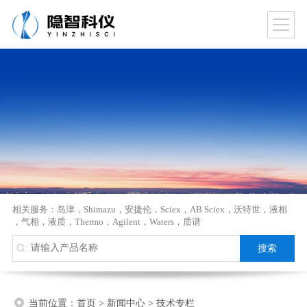
相关服务：
岛津
，
Shimazu
，
安捷伦
，
Sciex
，
AB Sciex
，
沃特世
，
液相
，
气相
，
液质
，
Thermo
，
Agilent
，
Waters
，
质谱
当前位置：
首页
>
新闻中心
>
技术专栏