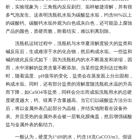
析，实验现象为：三角瓶内反应剧烈、垢样敏捷溶解，并有很
多气泡发生。这表明洗瓶机水垢为碳酸盐水垢，约含80%以上
的碳酸钙。碳酸钙水垢外观为白色或灰白色，还可能染上腐蚀
产品的颜色，质硬而脆，附着结实，难以剥离刮除。
洗瓶机运转过程中，洗瓶机与水华夏溶解度较大的盐类和
碱反应后，生成难溶于水的化合物，然后构成水垢。一些盐和
碱的彼此反应式如下：因为洗瓶机内的水不断蒸发和浓缩，因
而，水中溶解的盐类含量不断添加。当某些盐类到达过饱和
时，随着温度、pH值等的变化，盐类会在蒸发面上分出固相，
构成水垢。同时，还有部分盐类的溶解度随洗瓶机水温的升高
而下降，如CaSO4等盐类，同样会分出而成垢洗瓶用水的总硬
度硬度越大，钙、镁离子含量越高。当它们以碳酸盐方法分出
后，将以金属外表凸起部分为晶核，并结实地附着在设备外
表。并且受热的金属外表会被一层氧化膜掩盖，然后增强碳酸
盐与金属外表的黏结力。
一般认为，硬度为1°dH的水，约含18克CaCO3/m3。假设