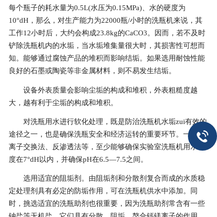
每个瓶子的耗水量为0.5L(水压为0.15MPa)、水的硬度为
10°dH，那么，对生产能力为22000瓶/小时的洗瓶机来说，其
工作12小时后，大约会构成23.8kg的CaCO3。因而，若不及时
铲除洗瓶机内的水垢，当水垢堆集量很大时，其损害性可想而
知。能够通过腐蚀产品的堆积而影响结垢。如果选用耐蚀性能
良好的石墨或陶瓷等非金属材料，则不易发生结垢。
设备外表质量会影响尘垢的构成和堆积，外表粗糙度越
大，越有利于尘垢的构成和堆积。
对洗瓶用水进行软化处理，既是防治洗瓶机水垢zui有效的
途径之一，也是确保洗瓶安全和经济运转的重要环节。一般有
离子交换法、反渗透法等，至少能够确保实验室洗瓶机用水硬
度在7°dH以内，并确保pH在6.5—7.5之间。
选用适宜的阻垢剂。由阻垢剂和分散剂复合而成的水质稳
定处理剂具有必定的防垢作用，可在洗瓶机供水中添加。同
时，挑选适宜的洗瓶助剂也很重要，因为洗瓶助剂常含有一些
钠盐等无机盐。它们具有分散、阻垢、螯合钙镁离子的作用，