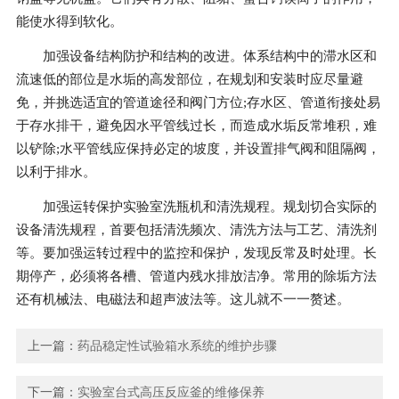
能使水得到软化。
加强设备结构防护和结构的改进。体系结构中的滞水区和
流速低的部位是水垢的高发部位，在规划和安装时应尽量避
免，并挑选适宜的管道途径和阀门方位;存水区、管道衔接处易
于存水排干，避免因水平管线过长，而造成水垢反常堆积，难
以铲除;水平管线应保持必定的坡度，并设置排气阀和阻隔阀，
以利于排水。
加强运转保护实验室洗瓶机和清洗规程。规划切合实际的
设备清洗规程，首要包括清洗频次、清洗方法与工艺、清洗剂
等。要加强运转过程中的监控和保护，发现反常及时处理。长
期停产，必须将各槽、管道内残水排放洁净。常用的除垢方法
还有机械法、电磁法和超声波法等。这儿就不一一赘述。
上一篇：
药品稳定性试验箱水系统的维护步骤
下一篇：
实验室台式高压反应釜的维修保养