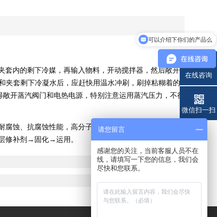
可以介绍下你们的产品么
夹套内的剩下冷媒，再输入物料，开动搅拌器，然后敞开
在线咨询
内和夹套剩下冷凝水后，应赶快用温水冲刷，刷掉粘糊着的
不得敞开蒸汽阀门和电热电源，特别注意运用蒸汽压力，不得
电话
微信扫一扫
耐腐蚀、抗腐蚀性能，高分子乃至可以渗透到金属里边，
请您留言
层修补剂→固化→运用。
感谢您的关注，当前客服人员不在
线，请填写一下您的信息，我们会
尽快和您联系。