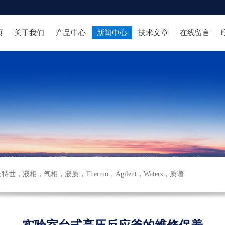
页
关于我们
产品中心
新闻中心
技术文章
在线留言
沃特世
，
液相
，
气相
，
液质
，
Thermo
，
Agilent
，
Waters
，
质谱