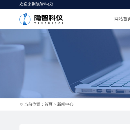
欢迎来到
隐智科仪
!
网站首
当前位置：
首页
>
新闻中心