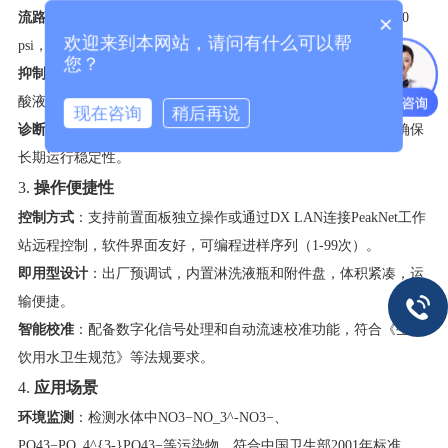
流路材料
​：全PEEK材质流路耐腐蚀（pH 0-14），最大泵压4000
×
欢迎来到本网站，请问有什么可以帮
psi，流速范围0.5-4 mL/min，适应高盐或复杂基质样品。
您？
抑制技术
​：电解膜抑制器（ASRS/CSRS）自动在线再生，无需更换
酸液，寿命长且维护简便。
现在咨询
稍后再说
诊断功能
​：内置漏液检测、故障诊断及温控电导池（可选），确保
长期运行稳定性。
3. ​
操作便捷性
控制方式
​：支持前置面板独立操作或通过DX LAN连接PeakNet工作
站远程控制，软件界面友好，可编程进样序列（1-99次）。
即用型设计
​：出厂预调试，内置淋洗液瓶和附件盘，体积紧凑，运
输便捷。
智能校准
​：配备数字化信号处理和自动流速校准功能，符合《生活
饮用水卫生规范》等法规要求。
4. ​
应用场景
环境监测
​：检测水体中
NO3−NO_3^-
N
O
3
−
、
PO43−PO_4^{3-}
P
O
4
3−
等污染物，符合中国卫生部2001年标准。