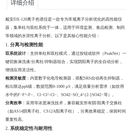
详细介绍
戴安DX-120离子色谱仪是一款专为常规离子分析优化的高性能仪
器，集单柱与双柱系统于一体，适用于环境监测、食品检测、制药
等领域的水溶性离子分析。以下是其核心性能介绍：
1. ​
分离与检测性能
双系统设计
​：支持单柱和双柱模式，通过按钮或软件（PeakNet）一
键切换淋洗液/分离柱/抑制器组合，实现阴阳离子的全自动分析，
增强应用灵活性。
检测灵敏度
​：内置数字化电导检测器，搭配SRS自动再生抑制器，
检出限达ppb级，数据范围0-1000 μS，满足痕量分析需求（如饮用
水中的
F−F^-
F
−
、
Cl−Cl^-
C
l
−
、
SO42−SO_4^{2-}
S
O
4
2−
等）。
分离效率
​：采用等浓度淋洗技术，兼容戴安所有阴/阳离子交换柱
（如AS14阴离子柱、CS12A阳离子柱），分离效果稳定，保留时间
重复性高。
2. ​
系统稳定性与耐用性