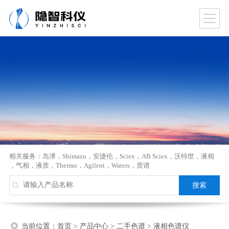
相关服务：
岛津
，
Shimazu
，
安捷伦
，
Sciex
，
AB Sciex
，
沃特世
，
液相
，
气相
，
液质
，
Thermo
，
Agilent
，
Waters
，
质谱
当前位置：
首页
>
产品中心
>
二手色谱
>
液相色谱仪