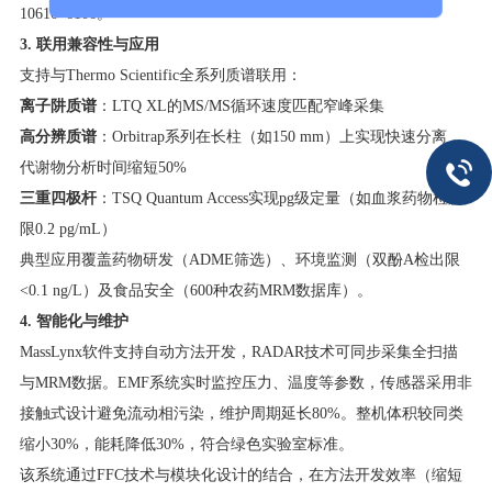
10610^6
1
0
6
。
3. 联用兼容性与应用
支持与Thermo Scientific全系列质谱联用：
离子阱质谱
​：LTQ XL的MS/MS循环速度匹配窄峰采集
高分辨质谱
​：Orbitrap系列在长柱（如150 mm）上实现快速分离，
代谢物分析时间缩短50%
三重四极杆
​：TSQ Quantum Access实现pg级定量（如血浆药物检测
限0.2 pg/mL）
典型应用覆盖药物研发（ADME筛选）、环境监测（双酚A检出限
<0.1 ng/L）及食品安全（600种农药MRM数据库）。
4. 智能化与维护
MassLynx软件支持自动方法开发，RADAR技术可同步采集全扫描
与MRM数据。EMF系统实时监控压力、温度等参数，传感器采用非
接触式设计避免流动相污染，维护周期延长80%。整机体积较同类
缩小30%，能耗降低30%，符合绿色实验室标准。
该系统通过FFC技术与模块化设计的结合，在方法开发效率（缩短