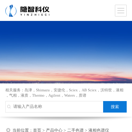
相关服务：
岛津
，
Shimazu
，
安捷伦
，
Sciex
，
AB Sciex
，
沃特世
，
液相
，
气相
，
液质
，
Thermo
，
Agilent
，
Waters
，
质谱
当前位置：
首页
>
产品中心
>
二手色谱
>
液相色谱仪