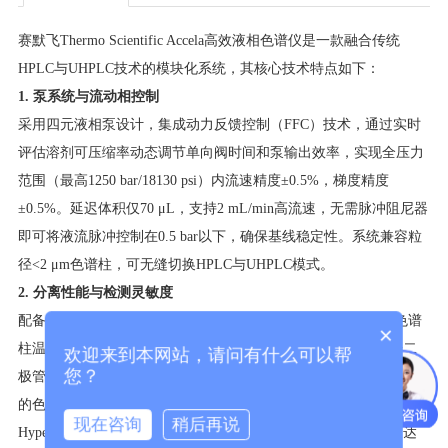
赛默飞Thermo Scientific Accela高效液相色谱仪是一款融合传统
HPLC与UHPLC技术的模块化系统，其核心技术特点如下：
1. 泵系统与流动相控制
采用四元液相泵设计，集成动力反馈控制（FFC）技术，通过实时
评估溶剂可压缩率动态调节单向阀时间和泵输出效率，实现全压力
范围（最高1250 bar/18130 psi）内流速精度±0.5%，梯度精度
±0.5%。延迟体积仅70 μL，支持2 mL/min高流速，无需脉冲阻尼器
即可将液流脉冲控制在0.5 bar以下，确保基线稳定性。系统兼容粒
径<2 μm色谱柱，可无缝切换HPLC与UHPLC模式。
2. 分离性能与检测灵敏度
配备Total Temperature Management全流程温控系统，进样口与色谱
×
柱温控范围10-110℃，保留时间偏差<0.1%。配合LightPipe™光二
欢迎来到本网站，请问有什么可以帮
您？
极管阵列检测器，灵敏度较常规DAD提升5倍，可检测1秒甚至更窄
的色谱峰（FWHM），适配超快速分离需求。与质谱联用时，
现在咨询
稍后再说
Hypersil GOLD™色谱柱技术可显著提升峰形尖锐度，动态范围达